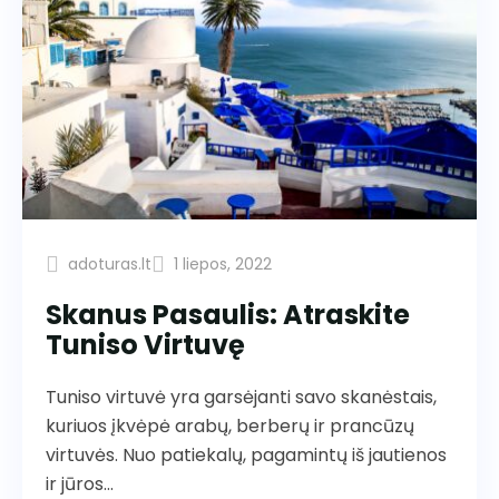
adoturas.lt
1 liepos, 2022
Skanus Pasaulis: Atraskite
Tuniso Virtuvę
Tuniso virtuvė yra garsėjanti savo skanėstais,
kuriuos įkvėpė arabų, berberų ir prancūzų
virtuvės. Nuo patiekalų, pagamintų iš jautienos
ir jūros…