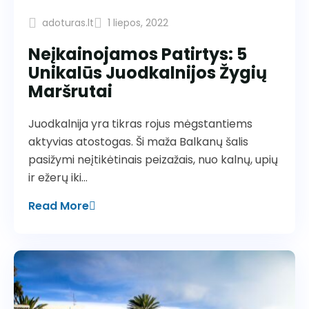
adoturas.lt
1 liepos, 2022
Neįkainojamos Patirtys: 5
Unikalūs Juodkalnijos Žygių
Maršrutai
Juodkalnija yra tikras rojus mėgstantiems
aktyvias atostogas. Ši maža Balkanų šalis
pasižymi neįtikėtinais peizažais, nuo kalnų, upių
ir ežerų iki…
Read More