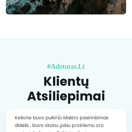
#adoturas.lt
Klientų
Atsiliepimai
Kelione buvo puiki!👍 Maisto pasirinkimas
Kelione buvo puiki!👍 Maisto pasirinkimas
didelis , buvo skanu ,jokiu problemu oro
didelis , buvo skanu ,jokiu problemu oro