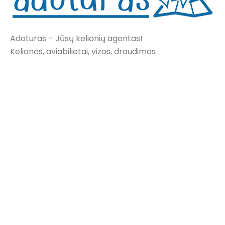
Adoturas – Jūsų kelionių agentas!
Kelionės, aviabilietai, vizos, draudimas
NAUDINGA
Paskutinė minutė
Savaitės pasiūlymai
Apie mus
Kontaktai
INFORMACIJA
Privatumo politika