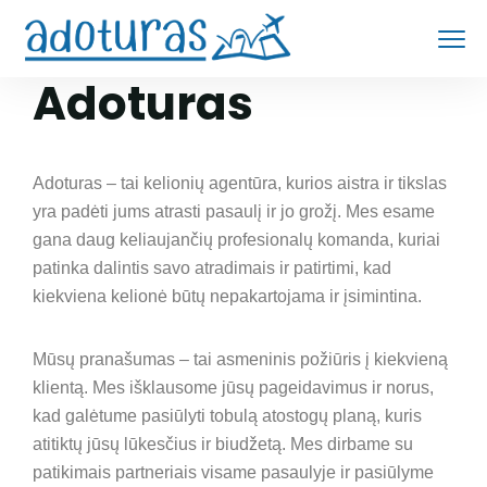
Adoturas
Adoturas – tai kelionių agentūra, kurios aistra ir tikslas
yra padėti jums atrasti pasaulį ir jo grožį. Mes esame
gana daug keliaujančių profesionalų komanda, kuriai
patinka dalintis savo atradimais ir patirtimi, kad
kiekviena kelionė būtų nepakartojama ir įsimintina.
Mūsų pranašumas – tai asmeninis požiūris į kiekvieną
klientą. Mes išklausome jūsų pageidavimus ir norus,
kad galėtume pasiūlyti tobulą atostogų planą, kuris
atitiktų jūsų lūkesčius ir biudžetą. Mes dirbame su
patikimais partneriais visame pasaulyje ir pasiūlyme