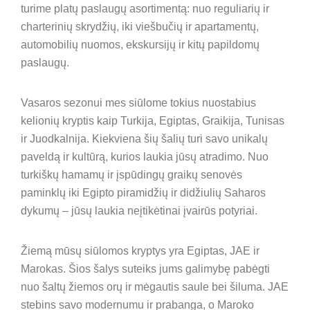
turime platų paslaugų asortimentą: nuo reguliarių ir
charterinių skrydžių, iki viešbučių ir apartamentų,
automobilių nuomos, ekskursijų ir kitų papildomų
paslaugų.
Vasaros sezonui mes siūlome tokius nuostabius
kelionių kryptis kaip Turkija, Egiptas, Graikija, Tunisas
ir Juodkalnija. Kiekviena šių šalių turi savo unikalų
paveldą ir kultūrą, kurios laukia jūsų atradimo. Nuo
turkiškų hamamų ir įspūdingų graikų senovės
paminklų iki Egipto piramidžių ir didžiulių Saharos
dykumų – jūsų laukia neįtikėtinai įvairūs potyriai.
Žiemą mūsų siūlomos kryptys yra Egiptas, JAE ir
Marokas. Šios šalys suteiks jums galimybę pabėgti
nuo šaltų žiemos orų ir mėgautis saule bei šiluma. JAE
stebins savo modernumu ir prabanga, o Maroko