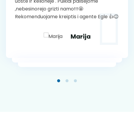
uoste ir kelioneje . Puikiai pailsejome
uoste ir kelioneje . Puikiai pailsejome
,nebesinorejo grizti namo!!!🤩
,nebesinorejo grizti namo!!!🤩
Rekomenduojame kreiptis i agente Egle 👍😉
Rekomenduojame kreiptis i agente Egle 👍😉
Regina
Marija